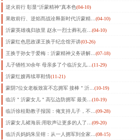
逆火前行 彰显“沂蒙精神”真本色
(04-10)
果敢前行、逆焰而战诠释新时代沂蒙精…
(04-10)
沂蒙英雄魂归故里 赵永一烈士葬礼在…
(04-10)
沂蒙红色思政课王换于纪念馆开讲
(03-26)
王换于孙女于爱梅：沂蒙精神义务讲解…
(07-18)
儿子牺牲30余年 母亲多了个临沂女儿…
(11-29)
沂蒙红嫂再续草鞋情
(11-21)
蒙阴7位女老板致富不忘拥军 接棒＂沂…
(10-19)
临沂＂沂蒙女儿＂高弘边防拥军 最美…
(10-19)
临沂徐桂勤教子报国：俺支持儿子，不…
(09-28)
沂蒙女儿褚海辰:用歌声让更多的人了…
(09-20)
临沂兵妈妈朱呈镕：从一人拥军到全家…
(08-15)